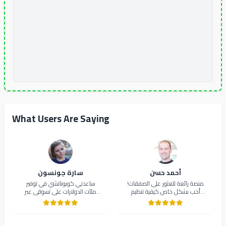
What Users Are Saying
أحمد حسن
سارة جونسون
منصة رائعة للعثور على الصفقات!
ساعدني كوبوناتشي في توفير
أحب بشكل خاص كيفية تنظيم
مئات الدولارات على تسوقي عبر
الكوبونات حسب الفئة. يجعل
الإنترنت. الكوبونات دائماً محدثة
التسوق أسهل وأكثر تنظيماً بكثير.
واجهة المستخدم سهلة الاستخدام
بشكل لا يصدق. أوصي بشدة!