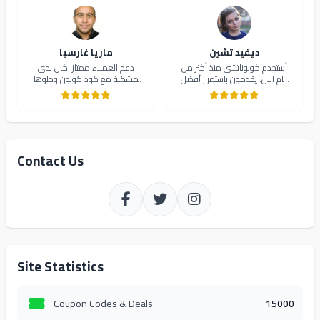
ديفيد تشين
ماريا غارسيا
أستخدم كوبوناتشي منذ أكثر من
دعم العملاء ممتاز. كان لدي
عام الآن. يقدمون باستمرار أفضل
مشكلة مع كود كوبون وحلوها
الصفقات ونشراتهم الإخبارية تبقيني
في غضون دقائق. سأواصل
على اطلاع بعروض جديدة. 10/10!
بالتأكيد استخدام كوبوناتشي.
Contact Us
Site Statistics
Coupon Codes & Deals
15000